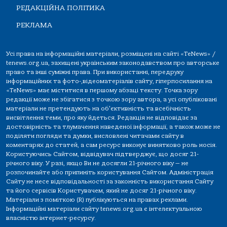
РЕДАКЦІЙНА ПОЛІТИКА
РЕКЛАМА
Усі права на інформаційні матеріали, розміщені на сайті «TeNews» /
tenews.org.ua, захищені українським законодавством про авторське
право та інші суміжні права. При використанні, передруку
інформаційних та фото-,відеоматеріалів сайту, гіперпосилання на
«TeNews» має міститися в першому абзаці тексту. Точка зору
редакції може не збігатися з точкою зору автора, а усі опубліковані
матеріали не претендують на об'єктивність та всебічність
висвітлення теми, про яку йдеться. Редакція не відповідає за
достовірність та тлумачення наведеної інформації, а також може не
поділяти погляди та думки, висловлені читачами сайту в
коментарях до статей, а сам ресурс виконує винятково роль носія.
Користуючись Сайтом, відвідувач підтверджує, що досяг 21-
річного віку. У разі, якщо Ви не досягли 21-річного віку — не
розпочинайте або припиніть користування Сайтом. Адміністрація
Сайту не несе відповідальності за законність використання Сайту
та його сервісів Користувачем, який не досяг 21-річного віку.
Матеріали з поміткою (R) публікуються на правах реклами.
Інформаційні матеріали сайту tenews.org.ua є інтелектуальною
власністю інтернет-ресурсу.