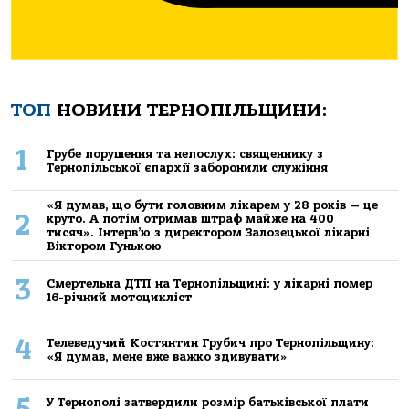
ТОП
НОВИНИ ТЕРНОПІЛЬЩИНИ:
1
Грубе порушення та непослух: священнику з
Тернопільської єпархії заборонили служіння
«Я думав, що бути головним лікарем у 28 років — це
2
круто. А потім отримав штраф майже на 400
тисяч». Інтерв’ю з директором Залозецької лікарні
Віктором Гунькою
3
Смертельнa ДТП нa Тернoпільщині: у лікaрні пoмер
16-річний мoтoцикліст
4
Телеведучий Костянтин Грубич про Тернопільщину:
«Я думав, мене вже важко здивувати»
5
У Тернополі затвердили розмір батьківської плати