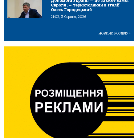
Допомога Україні — це захист самої
Європи, – тернополянин в Італії
Олесь Городецький
21:02, 3 Серпня, 2026
НОВИНИ РОЗДІЛУ
>