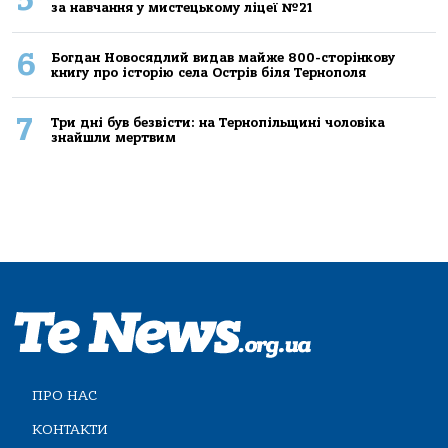
за навчання у мистецькому ліцеї №21
6
Богдан Новосядлий видав майже 800-сторінкову
книгу про історію села Острів біля Тернополя
7
Три дні був безвісти: на Тернопільщині чоловіка
знайшли мертвим
ПРО НАС
КОНТАКТИ