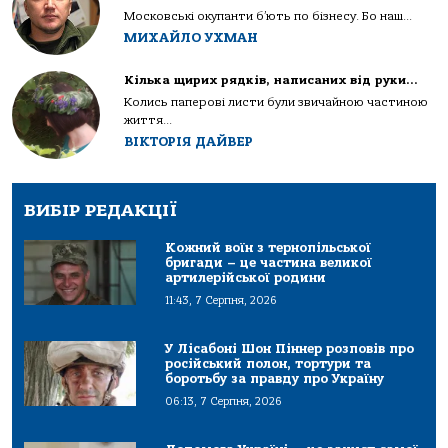
Московські окупанти б’ють по бізнесу. Бо наш...
МИХАЙЛО УХМАН
Кілька щирих рядків, написаних від руки…
Колись паперові листи були звичайною частиною
життя...
ВІКТОРІЯ ДАЙВЕР
ВИБІР РЕДАКЦІЇ
Кожний воїн з тернопільської
бригади – це частина великої
артилерійської родини
11:43, 7 Серпня, 2026
У Лісабоні Шон Піннер розповів про
російський полон, тортури та
боротьбу за правду про Україну
06:13, 7 Серпня, 2026