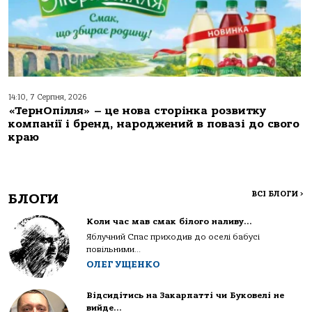
14:10, 7 Серпня, 2026
«ТернОпілля» – це нова сторінка розвитку
компанії і бренд, народжений в повазі до свого
краю
ВСІ БЛОГИ
>
БЛОГИ
Коли час мав смак білого наливу…
Яблучний Спас приходив до оселі бабусі
повільними...
ОЛЕГ УЩЕНКО
Відсидітись на Закарпатті чи Буковелі не
вийде…