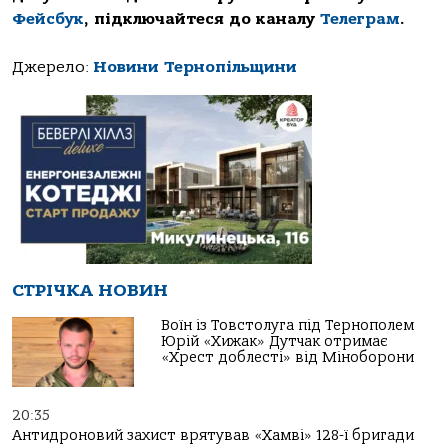
Фейсбук
, підключайтеся до каналу
Телеграм
.
Джерело:
Новини Тернопільщини
СТРІЧКА НОВИН
Воїн із Товстолуга під Тернополем
Юрій «Хижак» Дутчак отримає
«Хрест доблесті» від Міноборони
20:35
Антидроновий захист врятував «Хамві» 128-ї бригади