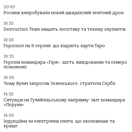
20:05
Росіяни випробували новий швидкісний зенітний дрон
18:35
Destruction Team нищить логістику та техніку окупантів
18:05
Гороскоп на 9 серпня: що віщують карти Таро
16:35
Героїзм командира «Гіря»: шість ліквідованих та семеро
полонених
16:05
Чому Вучич запросив Зеленського: стратегія Сербії
14:35
Ситуація на Гуляйпільському напрямку: звіт командира
«Перуна»
14:05
Індукційна чи електрична плита: що економніше та
краще