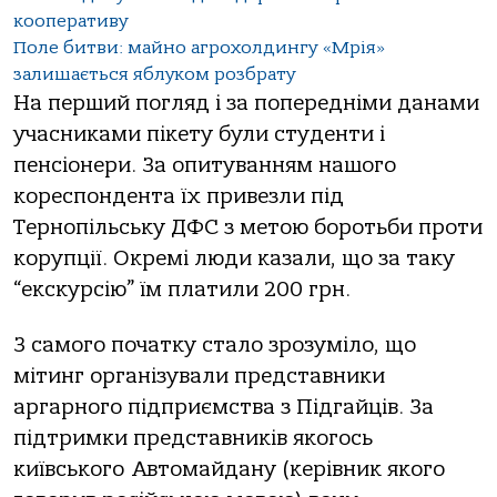
кооперативу
Поле битви: майно агрохолдингу «Мрія»
залишається яблуком розбрату
На перший погляд і за попередніми данами
учасниками пікету були студенти і
пенсіонери. За опитуванням нашого
кореспондента їх привезли під
Тернопільську ДФС з метою боротьби проти
корупції. Окремі люди казали, що за таку
“екскурсію” їм платили 200 грн.
З самого початку стало зрозуміло, що
мітинг організували представники
аргарного підприємства з Підгайців. За
підтримки представників якогось
київського Автомайдану (керівник якого