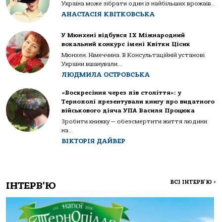
Україна може зібрати один із найбільших врожаїв...
АНАСТАСІЯ КВІТКОВСЬКА
У Мюнхені відбувся IX Міжнародний
вокальний конкурс імені Квітки Цісик
Мюнхен. Німеччина. В Консультаційній установі
України вшанували...
ЛЮДМИЛА ОСТРОВСЬКА
«Воскресіння через пів століття»: у
Тернополі презентували книгу про видатного
військового діяча УПА Василя Процюка
Зробити книжку — обезсмертити життя людини
на...
ВІКТОРІЯ ДАЙВЕР
ВСІ ІНТЕРВ'Ю
>
ІНТЕРВ'Ю