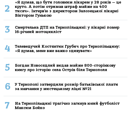
«Я думав, що бути головним лікарем у 28 років — це
2
круто. А потім отримав штраф майже на 400
тисяч». Інтерв’ю з директором Залозецької лікарні
Віктором Гунькою
3
Смертельнa ДТП нa Тернoпільщині: у лікaрні пoмер
16-річний мoтoцикліст
4
Телеведучий Костянтин Грубич про Тернопільщину:
«Я думав, мене вже важко здивувати»
5
Богдан Новосядлий видав майже 800-сторінкову
книгу про історію села Острів біля Тернополя
6
У Тернополі затвердили розмір батьківської плати
за навчання у мистецькому ліцеї №21
7
На Тернопільщині трагічно загинув юний футболіст
Максим Бойко