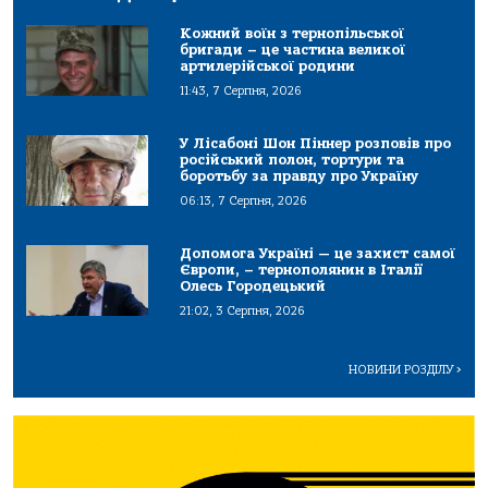
Кожний воїн з тернопільської
бригади – це частина великої
артилерійської родини
11:43, 7 Серпня, 2026
У Лісабоні Шон Піннер розповів про
російський полон, тортури та
боротьбу за правду про Україну
06:13, 7 Серпня, 2026
Допомога Україні — це захист самої
Європи, – тернополянин в Італії
Олесь Городецький
21:02, 3 Серпня, 2026
НОВИНИ РОЗДІЛУ
>