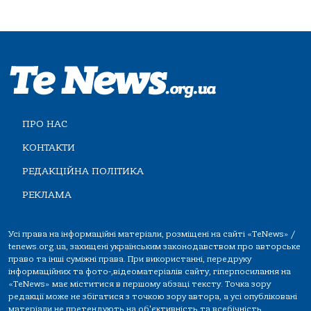
ПРО НАС
КОНТАКТИ
РЕДАКЦІЙНА ПОЛІТИКА
РЕКЛАМА
Усі права на інформаційні матеріали, розміщені на сайті «TeNews» /
tenews.org.ua, захищені українським законодавством про авторське
право та інші суміжні права. При використанні, передруку
інформаційних та фото-,відеоматеріалів сайту, гіперпосилання на
«TeNews» має міститися в першому абзаці тексту. Точка зору
редакції може не збігатися з точкою зору автора, а усі опубліковані
матеріали не претендують на об'єктивність та всебічність