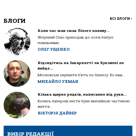
ВСІ БЛОГИ
>
БЛОГИ
Коли час мав смак білого наливу…
Яблучний Спас приходив до оселі бабусі
повільними...
ОЛЕГ УЩЕНКО
Відсидітись на Закарпатті чи Буковелі не
вийде…
Московські окупанти б’ють по бізнесу. Бо наш...
МИХАЙЛО УХМАН
Кілька щирих рядків, написаних від руки…
Колись паперові листи були звичайною частиною
життя...
ВІКТОРІЯ ДАЙВЕР
ВИБІР РЕДАКЦІЇ