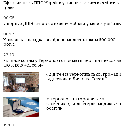
Ефективність ППО України у липні: статистика збиття
цілей
00:35
7 корпус ДШВ створює власну мобільну мережу зв’язку
00:05
Унікальна знахідка: знайдено молоток віком 500 000
років
22:10
Як військовим у Тернополі отримати перший внесок за
іпотекою «єОселя»
42 дітей із Тернопільської громади
відпочили в Литві та Естонії
У Тернополі нагородять 56
захисників, волонтерів, медиків та
освітян
19:00