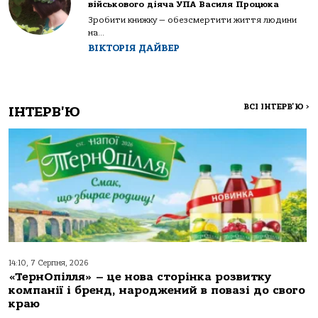
військового діяча УПА Василя Процюка
Зробити книжку — обезсмертити життя людини
на...
ВІКТОРІЯ ДАЙВЕР
ВСІ ІНТЕРВ'Ю
>
ІНТЕРВ'Ю
14:10, 7 Серпня, 2026
«ТернОпілля» – це нова сторінка розвитку
компанії і бренд, народжений в повазі до свого
краю