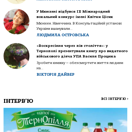
У Мюнхені відбувся IX Міжнародний
вокальний конкурс імені Квітки Цісик
Мюнхен. Німеччина. В Консультаційній установі
України вшанували...
ЛЮДМИЛА ОСТРОВСЬКА
«Воскресіння через пів століття»: у
Тернополі презентували книгу про видатного
військового діяча УПА Василя Процюка
Зробити книжку — обезсмертити життя людини
на...
ВІКТОРІЯ ДАЙВЕР
ВСІ ІНТЕРВ'Ю
>
ІНТЕРВ'Ю