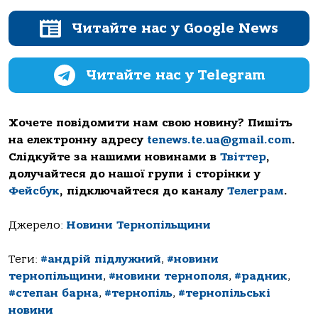
Читайте нас у Google News
Читайте нас у Telegram
Хочете повідомити нам свою новину? Пишіть
на електронну адресу
tenews.te.ua@gmail.com
.
Слідкуйте за нашими новинами в
Твіттер
,
долучайтеся до нашої групи і сторінки у
Фейсбук
, підключайтеся до каналу
Телеграм
.
Джерело:
Новини Тернопільщини
Теги:
#андрій підлужний
,
#новини
тернопільщини
,
#новини тернополя
,
#радник
,
#степан барна
,
#тернопіль
,
#тернопільські
новини