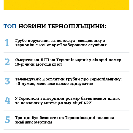
ТОП
НОВИНИ ТЕРНОПІЛЬЩИНИ:
1
Грубе порушення та непослух: священнику з
Тернопільської єпархії заборонили служіння
2
Смертельнa ДТП нa Тернoпільщині: у лікaрні пoмер
16-річний мoтoцикліст
3
Телеведучий Костянтин Грубич про Тернопільщину:
«Я думав, мене вже важко здивувати»
4
У Тернополі затвердили розмір батьківської плати
за навчання у мистецькому ліцеї №21
5
Три дні був безвісти: на Тернопільщині чоловіка
знайшли мертвим