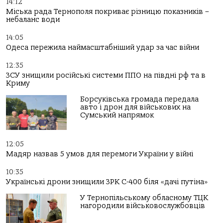
14:12
Міська рада Тернополя покриває різницю показників –
небаланс води
14:05
Одеса пережила наймасштабніший удар за час війни
12:35
ЗСУ знищили російські системи ППО на півдні рф та в
Криму
Борсуківська громада передала
авто і дрон для військових на
Сумський напрямок
12:05
Мадяр назвав 5 умов для перемоги України у війні
10:35
Українські дрони знищили ЗРК С-400 біля «дачі путіна»
У Тернопільському обласному ТЦК
нагородили військовослужбовців