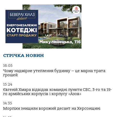
СТРІЧКА НОВИН
16:05
Чому надмірне утеплення будинку — це марна трата
грошей
15:24
Євгеній Хмара відвідав командні пункти СБС, 3-го та 19-
го армійських корпусів і корпусу «Азов»
14:35
Морпіхи знищили ворожий десант на Херсонщині