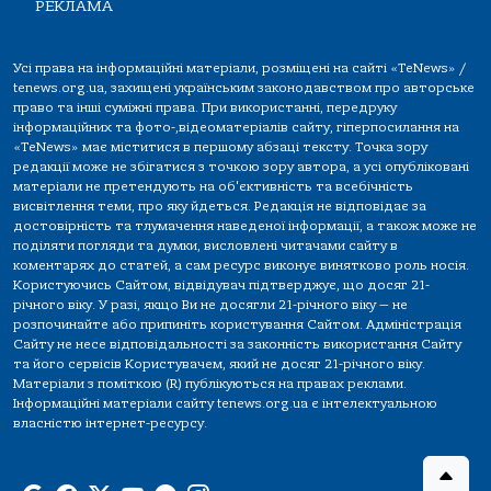
РЕКЛАМА
Усі права на інформаційні матеріали, розміщені на сайті «TeNews» /
tenews.org.ua, захищені українським законодавством про авторське
право та інші суміжні права. При використанні, передруку
інформаційних та фото-,відеоматеріалів сайту, гіперпосилання на
«TeNews» має міститися в першому абзаці тексту. Точка зору
редакції може не збігатися з точкою зору автора, а усі опубліковані
матеріали не претендують на об'єктивність та всебічність
висвітлення теми, про яку йдеться. Редакція не відповідає за
достовірність та тлумачення наведеної інформації, а також може не
поділяти погляди та думки, висловлені читачами сайту в
коментарях до статей, а сам ресурс виконує винятково роль носія.
Користуючись Сайтом, відвідувач підтверджує, що досяг 21-
річного віку. У разі, якщо Ви не досягли 21-річного віку — не
розпочинайте або припиніть користування Сайтом. Адміністрація
Сайту не несе відповідальності за законність використання Сайту
та його сервісів Користувачем, який не досяг 21-річного віку.
Матеріали з поміткою (R) публікуються на правах реклами.
Інформаційні матеріали сайту tenews.org.ua є інтелектуальною
власністю інтернет-ресурсу.