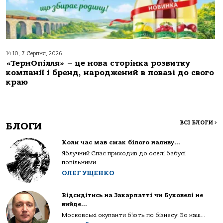
14:10, 7 Серпня, 2026
«ТернОпілля» – це нова сторінка розвитку
компанії і бренд, народжений в повазі до свого
краю
ВСІ БЛОГИ
>
БЛОГИ
Коли час мав смак білого наливу…
Яблучний Спас приходив до оселі бабусі
повільними...
ОЛЕГ УЩЕНКО
Відсидітись на Закарпатті чи Буковелі не
вийде…
Московські окупанти б’ють по бізнесу. Бо наш...