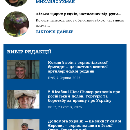
МИХАЙЛО УХМАН
Кілька щирих рядків, написаних від руки…
Колись паперові листи були звичайною частиною
життя...
ВІКТОРІЯ ДАЙВЕР
ВИБІР РЕДАКЦІЇ
Кожний воїн з тернопільської
бригади – це частина великої
артилерійської родини
11:43, 7 Серпня, 2026
У Лісабоні Шон Піннер розповів про
російський полон, тортури та
боротьбу за правду про Україну
06:13, 7 Серпня, 2026
Допомога Україні — це захист самої
Європи, – тернополянин в Італії
Олесь Городецький